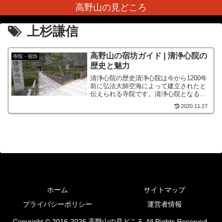
高野山の見どころ
上杉謙信
高野山の宿坊ガイド | 清浄心院の
寺院・宿坊
歴史と魅力
清浄心院の歴史清浄心院は今から1200年
前に弘法大師空海によって建立されたと
伝えられる寺院です。清浄心院となる前
は喜多坊と呼ばれていました。平安時代
2020.11.27
に一度衰退しますが、平安時代末頃には
平宗盛により再建され大円院にもゆかり
のある斎藤時頼（滝口...
ホーム
サイトマップ
プライバシーポリシー
運営者情報
Copyright © 2016-2026 高野山の見どころ All Rights Reserved.