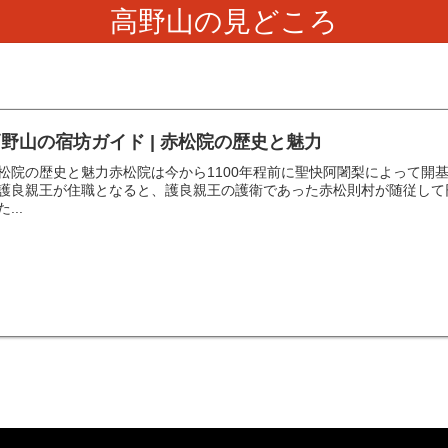
高野山の見どころ
野山の宿坊ガイド | 赤松院の歴史と魅力
松院の歴史と魅力赤松院は今から1100年程前に聖快阿闍梨によって開
護良親王が住職となると、護良親王の護衛であった赤松則村が随従して
...