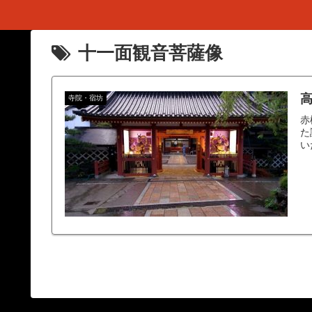
十一面観音菩薩像
高
寺院・宿坊
赤
た
いた