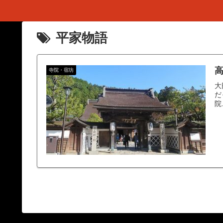
平家物語
高
寺院・宿坊
大
だ
院.