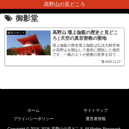
高野山の見どころ
御影堂
高野山 壇上伽藍の歴史と見どこ
観光スポット
ろ | 天空の真言密教の聖地
壇上伽藍の歴史壇上伽藍は弘法大師空海
が高野山を開山して最初に開拓した場所
です。一般の人々が密教の世界を目で見
てわかりやすいように作られるのが、仏
2020.11.27
教伽藍です。壇上伽藍は空海が西暦817年
に弟子たちと一緒に開拓し建立しまし
た。空海はこの頃京都に...
ホーム
サイトマップ
プライバシーポリシー
運営者情報
Copyright © 2016-2026 高野山の見どころ All Rights Reserved.