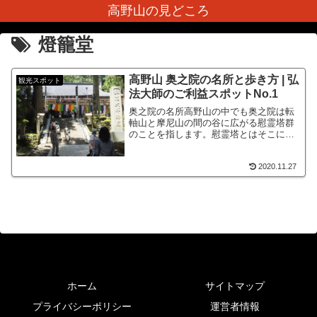
高野山の見どころ
燈籠堂
高野山 奥之院の名所と歩き方 | 弘
観光スポット
法大師のご利益スポットNo.1
奥之院の名所高野山の中でも奥之院は転
軸山と摩尼山の間の谷に広がる慰霊塔群
のことを指します。慰霊塔とはそこにお
祀りする骨や遺髪などが無くても故人を
悼む気持ちと魂を慰めるために建立され
2020.11.27
るもので高野山の霊力を信仰する人々、
大師信仰の思想を持つ人々...
ホーム
サイトマップ
プライバシーポリシー
運営者情報