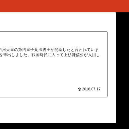
。白河天皇の第四皇子覚法親王が開基したと言われていま
を輩出しました。戦国時代に入って上杉謙信公が入団し
2018.07.17