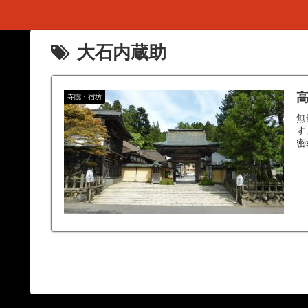
大石内蔵助
高
寺院・宿坊
無
す
密