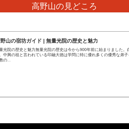
高野山の見どころ
野山の宿坊ガイド | 無量光院の歴史と魅力
量光院の歴史と魅力無量光院の歴史は今から900年前に始まりました
。中興の祖と言われている印融大徳は学問に特に優れ多くの優秀な弟子
教の...