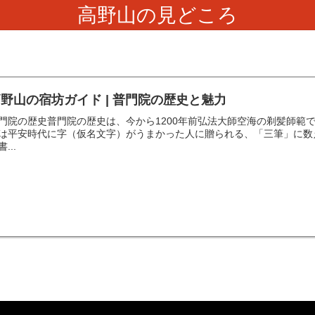
高野山の見どころ
野山の宿坊ガイド | 普門院の歴史と魅力
門院の歴史普門院の歴史は、今から1200年前弘法大師空海の剃髪師範
は平安時代に字（仮名文字）がうまかった人に贈られる、「三筆」に数
...