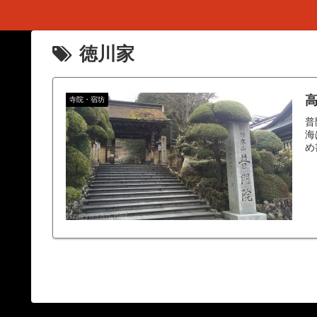
徳川家
高
寺院・宿坊
普
海
め書