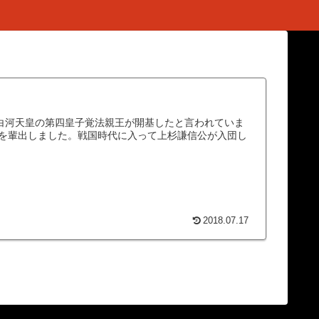
。白河天皇の第四皇子覚法親王が開基したと言われていま
を輩出しました。戦国時代に入って上杉謙信公が入団し
2018.07.17