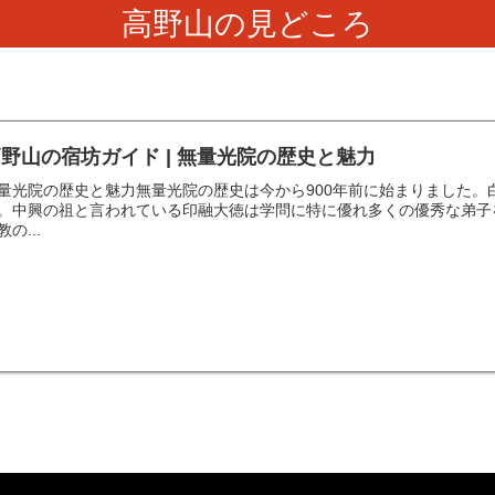
高野山の見どころ
野山の宿坊ガイド | 無量光院の歴史と魅力
量光院の歴史と魅力無量光院の歴史は今から900年前に始まりました
。中興の祖と言われている印融大徳は学問に特に優れ多くの優秀な弟子
教の...