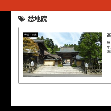
悉地院
高
寺院・宿坊
無
す
密