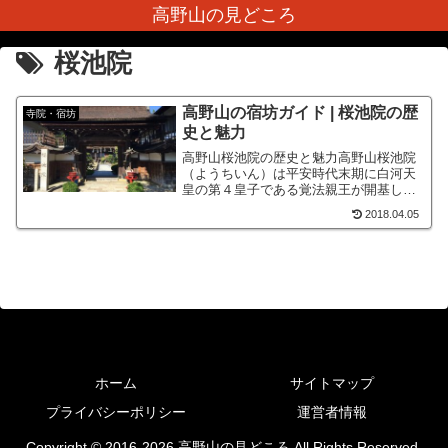
高野山の見どころ
桜池院
高野山の宿坊ガイド | 桜池院の歴
寺院・宿坊
史と魅力
高野山桜池院の歴史と魅力高野山桜池院
（ようちいん）は平安時代末期に白河天
皇の第４皇子である覚法親王が開基した
寺院です。現在も1000年前の建物が現存
2018.04.05
しており、多くの学僧が学んでいます。
桜池院の名前は鎌倉時代に御嵯峨天皇が
御幸で高野山を訪れた...
ホーム
サイトマップ
プライバシーポリシー
運営者情報
Copyright © 2016-2026 高野山の見どころ All Rights Reserved.