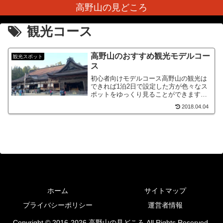
高野山の見どころ
観光コース
高野山のおすすめ観光モデルコー
観光スポット
ス
初心者向けモデルコース高野山の観光は
できれば1泊2日で設定した方が色々なス
ポットをゆっくり見ることができます。
今回ご紹介するモデルコースはこちらで
2018.04.04
す。高野山駅 13:00|霊宝館
13:30|奥之院 15:00|宿坊（おすすめ
は恵...
ホーム
サイトマップ
プライバシーポリシー
運営者情報
Copyright © 2016-2026 高野山の見どころ All Rights Reserved.