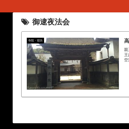
御逮夜法会
高
寺院・宿坊
親
王
空海