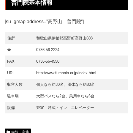
普門院基本情報
[su_gmap address=”高野山 普門院”]
住所
和歌山県伊都郡高野町高野山608
☎
0736-56-2224
FAX
0736-56-4550
URL
http://www.fumonin.or.jp/index.html
収容人数
個人なら約30名、団体なら約80名
駐車場
大型バスなら2台、乗用車なら6台
設備
茶室、洋式トイレ、エレベーター
寺院・宿坊