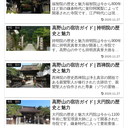
福智院の歴史と魅力福智院は今から800年
ほど前の鎌倉時代に覚印阿闍梨によって
開基された寺院です。江戸時代には現在
の滋賀県を治めていた井伊家をはじめ多
2020.11.27
くの諸大名の信仰を集めたため彼らの遺
品などを多く受け継いでおり、中には奈
高野山の宿坊ガイド | 持明院の歴
寺院・宿坊
良時代の物もあります...
史と魅力
持明院の歴史と魅力持明院は今から900年
前に持明房真誉大徳が開基した寺院で
す。高野山の中でも持明房真誉大徳を擁
する「持流」派の本山として今日まで歴
2020.11.27
史を刻んできました。戦国時代から江戸
時代にかけて武家との檀縁を結び、檀家
高野山の宿坊ガイド | 西禅院の歴
寺院・宿坊
には伊達家、武田家、土...
史と魅力
西禅院の歴史西禅院は浄土真宗の開祖で
ある親鸞聖人が修行された古跡坊で、親
鸞聖人が自作された尊象（ゾウの置物）
がされた寺院です。寺院内の美しく仏教
2020.11.27
色の強い欄間や庭園は戦後建立されたも
のばかりで、色鮮やかに寺院内を飾りま
高野山の宿坊ガイド | 大円院の歴
寺院・宿坊
す。そうかと思えば、仏教...
史と魅力
大円院の歴史と魅力大円院は今から1100
年前に聖宝理源大師によって開基された
寺院です。鎌倉時代に入って豊前豊後の