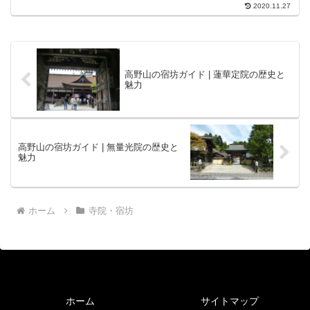
国の大名だった大友能直と師檀の契りを
2020.11.27
かわして以来大円院には歴代の藩主から
奉納された20万基を超える供養塔が送ら
れています。大円院...
高野山の宿坊ガイド | 蓮華定院の歴史と
魅力
高野山の宿坊ガイド | 無量光院の歴史と
魅力
ホーム
寺院・宿坊
ホーム
サイトマップ