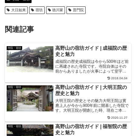
大日如来
宿坊
徳川家
普門院
関連記事
高野山の宿坊ガイド | 成福院の歴
寺院・宿坊
史と魅力
成福院の歴史成福院は今から500年ほど前
に再建された寺院です。寺院自体はその
前からありましたが火事によって堂宇な
どがすべて焼失してしまったため、現在
2018.04.04
わかっている歴史は500年前からというこ
とになっています。成福院の中興の祖は
高野山の宿坊ガイド | 大明王院の
寺院・宿坊
尭栄重源房という...
歴史と魅力
大明王院の歴史とその魅力大明王院は實
應上人が今から900年前に開基した寺院で
す。大明王院が開創した時、現在ご本尊
として奉られていた道雲大徳一刀三礼の
2020.11.27
秘佛大徳不動明王がなかったため、道雲
大徳という高名なお坊さんが描いた不動
高野山の宿坊ガイド | 福智院の歴
寺院・宿坊
明王の掛軸がご本尊と...
史と魅力