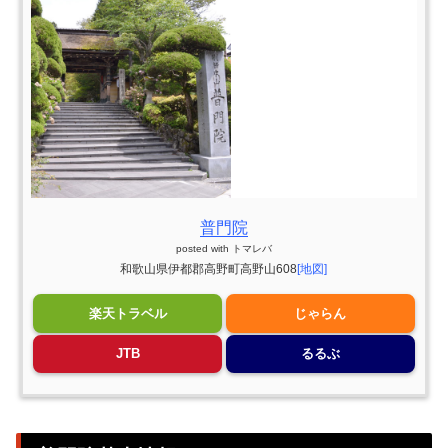
普門院
posted with
トマレバ
和歌山県伊都郡高野町高野山608
[地図]
楽天トラベル
じゃらん
JTB
るるぶ