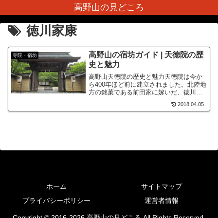
高野山の見どころ
徳川家康
高野山の宿坊ガイド | 天徳院の歴
寺院・宿坊
史と魅力
高野山天徳院の歴史と魅力天徳院は今か
ら400年ほど前に建立されました。北陸地
方の銘菓である前田家に嫁いだ、徳川家
康の孫である珠姫の菩提寺として建てら
2018.04.05
れ、珠姫の奇妙から天徳院と言う寺名を
頂き今日まで続いています。玉姫の菩提
寺として建立された天...
ホーム
サイトマップ
プライバシーポリシー
運営者情報
Copyright © 2016-2026 高野山の見どころ All Rights Reserved.