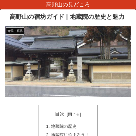
高野山の見どころ
高野山の宿坊ガイド | 地蔵院の歴史と魅力
寺院・宿坊
目次
地蔵院の歴史
地蔵院に泊まろう！