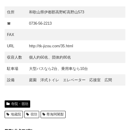
住所
和歌山県伊都郡高野町高野山573
☎
0736-56-2213
FAX
URL
http://tk-jizou.com/35.html
収容人数
個人約60名、団体約80名
駐車場
大型バスなら2台、乗用車なら10台
設備
庭園 洋式トイレ エレベーター 応接室 広間
寺院・宿坊
地蔵院
宿坊
尊海阿闍梨