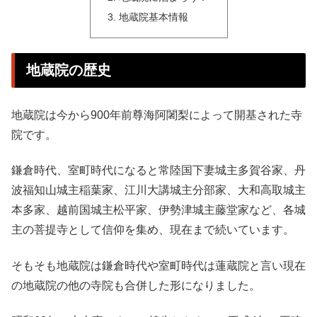
地蔵院基本情報
地蔵院の歴史
地蔵院は今から900年前尊海阿闍梨によって開基された寺
院です。
鎌倉時代、室町時代になると常陸国下妻城主多賀谷家、丹
波福知山城主稲葉家、江川大講城主分部家、大和高取城主
本多家、越前国城主松平家、伊勢津城主藤堂家など、各城
主の菩提寺として信仰を集め、現在まで続いています。
そもそも地蔵院は鎌倉時代や室町時代は蓮蔵院と言い現在
の地蔵院の他の寺院も合併した形になりました。