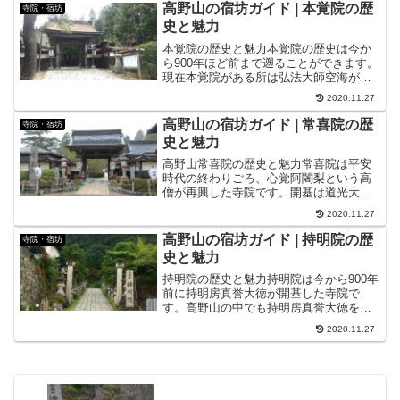
まります。それから200年ほど時代を下っ
高野山の宿坊ガイド | 本覚院の歴
寺院・宿坊
た室町時代には長...
史と魅力
本覚院の歴史と魅力本覚院の歴史は今か
ら900年ほど前まで遡ることができます。
現在本覚院がある所は弘法大師空海が六
体の地蔵菩薩を彫刻し安置したところで
2020.11.27
あると言われています。伝説によるとこ
の六体の地蔵菩薩が安置されたことによ
高野山の宿坊ガイド | 常喜院の歴
寺院・宿坊
り、この地域は光り輝...
史と魅力
高野山常喜院の歴史と魅力常喜院は平安
時代の終わりごろ、心覚阿闍梨という高
僧が再興した寺院です。開基は道光大師
実恵と言うお坊さんであったと言い伝え
2020.11.27
られています。江戸時代の終わりごろ大
火によって焼失してしまい、現在見るこ
高野山の宿坊ガイド | 持明院の歴
寺院・宿坊
とのできる寺院建築は明治...
史と魅力
持明院の歴史と魅力持明院は今から900年
前に持明房真誉大徳が開基した寺院で
す。高野山の中でも持明房真誉大徳を擁
する「持流」派の本山として今日まで歴
2020.11.27
史を刻んできました。戦国時代から江戸
時代にかけて武家との檀縁を結び、檀家
には伊達家、武田家、土...