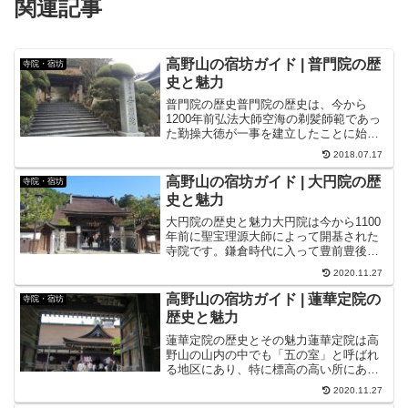
関連記事
高野山の宿坊ガイド | 普門院の歴
寺院・宿坊
史と魅力
普門院の歴史普門院の歴史は、今から
1200年前弘法大師空海の剃髪師範であっ
た勤操大徳が一事を建立したことに始ま
ります。空海は平安時代に字（仮名文
2018.07.17
字）がうまかった人に贈られる、「三
筆」に数えられるほどの腕前であった上
高野山の宿坊ガイド | 大円院の歴
寺院・宿坊
大変な勉強家であったため書...
史と魅力
大円院の歴史と魅力大円院は今から1100
年前に聖宝理源大師によって開基された
寺院です。鎌倉時代に入って豊前豊後の
国の大名だった大友能直と師檀の契りを
2020.11.27
かわして以来大円院には歴代の藩主から
奉納された20万基を超える供養塔が送ら
高野山の宿坊ガイド | 蓮華定院の
寺院・宿坊
れています。大円院...
歴史と魅力
蓮華定院の歴史とその魅力蓮華定院は高
野山の山内の中でも「五の室」と呼ばれ
る地区にあり、特に標高の高い所にあり
ます。蓮華定院の歴史は今から800年ほど
2020.11.27
前行勝上人という方が開基したことに始